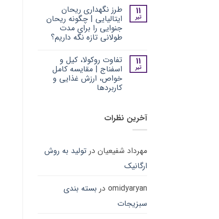
با
دیدگاهی
غذا،
طرز نگهداری ریحان
11
برای
ثبت
انواع
دسر،
نحوه
نشده
گل‌های
نوشیدنی
تیر
ایتالیایی | چگونه ریحان
شستشوی
خوراکی
و
جنوایی را برای مدت
سبزیجات
و
دمنوش
مدیترانه‌
کاربرد
طولانی تازه نگه داریم؟
ای
آن‌ها
|
هیچ
در
بهترین
دیدگاهی
آشپزی
تفاوت روکولا، کیل و
11
برای
ثبت
روش
طرز
نشده
شستن
تیر
اسفناج | مقایسه کامل
نگهداری
سبزیجات
خواص، ارزش غذایی و
ریحان
برگ
ایتالیایی
سبز
کاربردها
|
بدون
هیچ
چگونه
کاهش
ریحان
دیدگاهی
کیفیت
برای
ثبت
جنوایی
آخرین نظرات
تفاوت
را
نشده
روکولا،
برای
کیل
مدت
و
طولانی
اسفناج
تازه
|
نگه
مهرداد شفیعیان
در
تولید به روش
مقایسه
داریم؟
کامل
ارگانیک
خواص،
ارزش
غذایی
و
omidyaryan
در
بسته بندی
کاربردها
سبزیجات