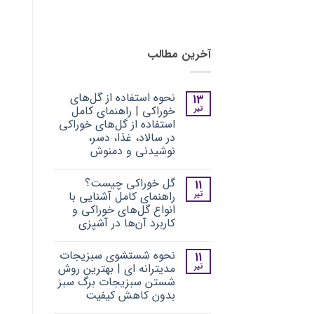
آخرین مطالب
نحوه استفاده از گل‌های
13
تیر
خوراکی | راهنمای کامل
استفاده از گل‌های خوراکی
در سالاد، غذا، دسر،
نوشیدنی و دمنوش
هیچ
دیدگاهی
گل خوراکی چیست؟
11
برای
ثبت
نحوه
نشده
تیر
راهنمای کامل آشنایی با
استفاده
انواع گل‌های خوراکی و
از
گل‌های
کاربرد آن‌ها در آشپزی
خوراکی
|
هیچ
راهنمای
دیدگاهی
نحوه شستشوی سبزیجات
11
برای
ثبت
کامل
گل
نشده
استفاده
تیر
مدیترانه‌ ای | بهترین روش
خوراکی
از
شستن سبزیجات برگ سبز
چیست؟
گل‌های
راهنمای
خوراکی
بدون کاهش کیفیت
کامل
در
هیچ
آشنایی
سالاد،