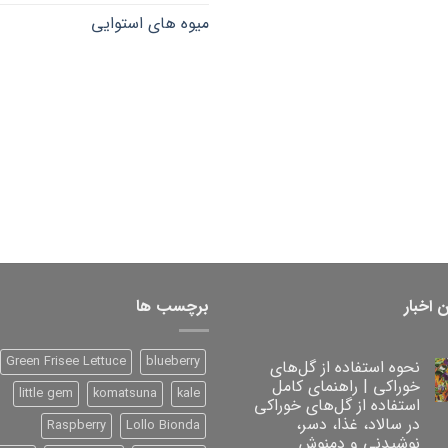
through
میوه های استوایی
۳۰۰,۰۰۰ تومان
 اخبار
برچسب ها
Green Frisee Lettuce
blueberry
نحوه استفاده از گل‌های
خوراکی | راهنمای کامل
little gem
komatsuna
kale
استفاده از گل‌های خوراکی
در سالاد، غذا، دسر،
Raspberry
Lollo Bionda
نوشیدنی و دمنوش