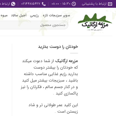
Ski
ارتباط با پشتیبانی
15:30 - 08:00
02144815427
ارتباط 
t
conten
سوپر سبزیجات تازه
رژیمی
آجیل سالاد
میوه 
جستجو
برای:
خودتان را دوست بدارید
مزرعه ارگانیک
از شما دعوت میکند
که خودتان را بیشتر دوست
بدارید.رژیم غذایی مناسب داشته
باشید ، سبزیجات بیشتر میل کنید
و در کنار جسم سالم ، فکرتان را نیز
پاکسازی کنید .
این کلید عمر طولانی تر و شاد
زیستن است .