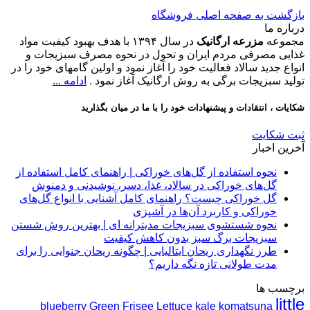
بازگشت به صفحه اصلی
فروشگاه
درباره ما
مجموعه
مزرعه ارگانیک
در سال ۱۳۹۴ با هدف بهبود کیفیت مواد
غذایی مصرفی مردم ایران و تحول در نحوه مصرف سبزیجات و
انواع جدید سالاد فعالیت خود را آغاز نمود و اولین گامهای خود را در
تولید سبزیجات برگی به روش ارگانیک آغاز نمود .
ادامه ...
شکایات ، انتقادات و پیشنهادات خود را با ما در میان بگذارید
ثبت شکایت
آخرین اخبار
نحوه استفاده از گل‌های خوراکی | راهنمای کامل استفاده از
هیچ
گل‌های خوراکی در سالاد، غذا، دسر، نوشیدنی و دمنوش
دیدگاهی
گل خوراکی چیست؟ راهنمای کامل آشنایی با انواع گل‌های
برای
هیچ
ثبت
خوراکی و کاربرد آن‌ها در آشپزی
نحوه
دیدگاهی
نشده
نحوه شستشوی سبزیجات مدیترانه‌ ای | بهترین روش شستن
برای
استفاده
ثبت
هیچ
سبزیجات برگ سبز بدون کاهش کیفیت
گل
از
نشده
دیدگاهی
طرز نگهداری ریحان ایتالیایی | چگونه ریحان جنوایی را برای
خوراکی
برای
گل‌های
هیچ
ثبت
مدت طولانی تازه نگه داریم؟
چیست؟
نحوه
خوراکی
دیدگاهی
نشده
برچسب ها
|
برای
راهنمای
شستشوی
ثبت
little
راهنمای
طرز
کامل
سبزیجات
نشده
blueberry
Green Frisee Lettuce
kale
komatsuna