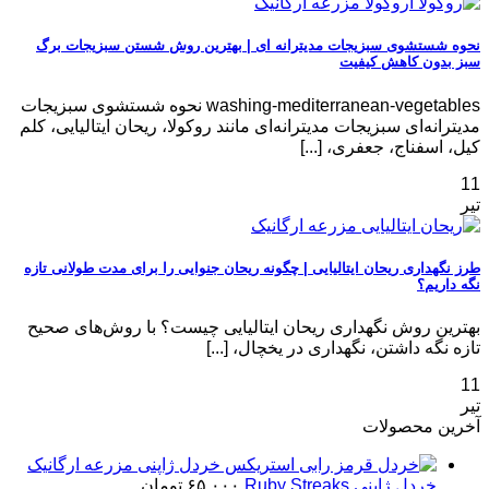
نحوه شستشوی سبزیجات مدیترانه‌ ای | بهترین روش شستن سبزیجات برگ
سبز بدون کاهش کیفیت
washing-mediterranean-vegetables نحوه شستشوی سبزیجات
مدیترانه‌ای سبزیجات مدیترانه‌ای مانند روکولا، ریحان ایتالیایی، کلم
کیل، اسفناج، جعفری، [...]
11
تیر
طرز نگهداری ریحان ایتالیایی | چگونه ریحان جنوایی را برای مدت طولانی تازه
نگه داریم؟
بهترین روش نگهداری ریحان ایتالیایی چیست؟ با روش‌های صحیح
تازه نگه داشتن، نگهداری در یخچال، [...]
11
تیر
آخرین محصولات
خردل ژاپنی Ruby Streaks
۶۵,۰۰۰
تومان