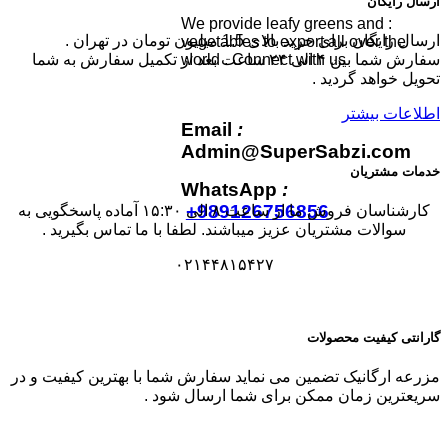
ارسال رایگان
: We provide leafy greens and
ارسال رایگان برای خرید بالای 1.5 میلیون تومان در تهران .
vegetables to export all over the
world . Connect with us
سفارش شما بین ۴ الی ۲۴ ساعت بعد از تکمیل سفارش به شما
تحویل خواهد گردید .
اطلاعات بیشتر
Email
:
Admin@SuperSabzi.com
خدمات مشتریان
WhatsApp
:
+989126756856
کارشناسان فروش ما از ساعت ۸ الی ۱۵:۳۰ آماده پاسخگویی به
سوالات مشتریان عزیز میباشند. لطفا با ما تماس بگیرید .
۰۲۱۴۴۸۱۵۴۲۷
گارانتی کیفیت محصولات
مزرعه ارگانیک تضمین می نماید سفارش شما با بهترین کیفیت و در
سریعترین زمان ممکن برای شما ارسال شود .