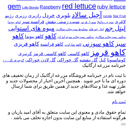
کامل
نگهداری
آشنایی
مدیترانه‌
red lettuce
gem
ruby lettuce
Raspberry
استفاده
با
ریحان
ای
Lollo Bionda
|
از
ایتالیایی
انواع
آجیل سالاد
بلوبری
خردل
رازبری
رزبری
رژیم
rucola
Star Fruit
|
بهترین
گل‌های
گل‌های
لاغری
سیب زمینی بنفش
فرانسه سبز
سبزی روکولا
سورل قرمز
لولو بیوندا
چگونه
روش
خوراکی
خوراکی
لیتل جم
میوه های استوایی
ریحان
شستن
در
و
لیتل جم فله
مخلوط سبزیجات سالادی
جنوایی
سبزیجات
سالاد،
کاهو
کاربرد
کاهو
کاهو بیوندا
میکس سبزیجات سالادی
میکس سبزیجات مدیترانه ای
را
برگ
غذا،
آن‌ها
سبز
کاهو سوزنی
کاهو فریزی
کاهو فرانسه
کاهو شارلوت
برای
سبز
دسر،
در
کاهو قرمز
مدت
بدون
نوشیدنی
آشپزی
کاهو کاسنی
کاهو کاسنی قرمز
کرنبری
طولانی
کاهش
و
کوماتسونا
کیل
گل بنفشه
گل خوراکی
گل لادن خوراکی
گوجه فرنگی زرد
تازه
کیفیت
دمنوش
خبرنامه مزرعه ارگانیک
نگه
داریم؟
با ثبت نام در خبرنامه فروشگاه مزرعه ارگانیک از زمان تخفیف های
دوره ای ما با خبر شوید . همچنین آخرین اخبار از محصولات جدید و
طرز تهیه غذا و سالادهای جدید از همین طریق برای شما ارسال
خواهد شد.
ثبت نام
تمام حقوق مادی و معنوی این سایت متعلق به آقای امید یاریان و
هرگونه استفاده از منابع این سایت بدون اجازه تخلف می باشد .