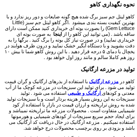
نحوه نگهداری کاهو
کاهو لیتل جم سبز برگ شده هیچ گونه ضایعات و دور ریز ندارد و با
بهترین کیفیت بسته بندی میشود .اگر کاهو لیتل جم سبز (Little
Gem Lettuce) را بصورت بوته ای خریداری کنید ممکن است دارای
ساقه باشد . (می توانید این کاهو را از
اینجا
به صورت بوته ای
خریداری نمایید) و در صورت نیاز کل بوته را برگ کنید . برگها را به
دقت بشویید و با دستگاه آبگیر خشک نمایید و درون ظرف هوابند در
یخچال با دمای ۵ درجه قرار دهید . با این روش کاهو شما تا بیش ۱۰
روز هم کاملا سالم و مانند روز اول خواهد بود .
تولید در مزرعه ارگانیک
کاهو در
مزرعه ارگانیک
با استفاده از بذرهای ارگانیک و گران قیمت
تولید می شود . برای تولید این سبزیجات در مزرعه کوچک ما از آب
معدنی و کودهای
ارگانیک و طبیعی
استفاده می شود . تولید
سبزیجات به این روش بسیار هزینه بردار است و با سبزیجات تولید
شده به روش تراریخته و ارزان قیمت در بازار با استفاده از کود
شیمیایی متفاوت است . محصولات مزرعه ما تراریخته نمیباشد و
برای ایجاد حجم سریع سبزیجات از کودهای شیمیایی و هورمونها
استفاده نمیکنیم . مزرعه ارگانیک در حال دریافت کد ارگانیک می
باشد و بزودی بر روی برچسب محصولات درج خواهد شد.