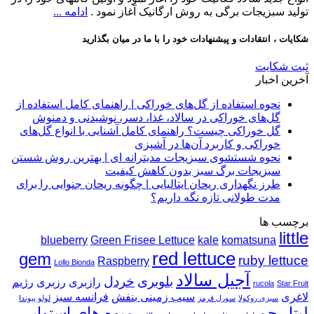
تولید سبزیجات برگی به روش ارگانیک آغاز نمود .
ادامه ...
شکایات ، انتقادات و پیشنهادات خود را با ما در میان بگذارید
ثبت شکایت
آخرین اخبار
نحوه استفاده از گل‌های خوراکی | راهنمای کامل استفاده از
هیچ
گل‌های خوراکی در سالاد، غذا، دسر، نوشیدنی و دمنوش
دیدگاهی
گل خوراکی چیست؟ راهنمای کامل آشنایی با انواع گل‌های
برای
هیچ
ثبت
خوراکی و کاربرد آن‌ها در آشپزی
نحوه
دیدگاهی
نشده
نحوه شستشوی سبزیجات مدیترانه‌ ای | بهترین روش شستن
برای
استفاده
ثبت
هیچ
سبزیجات برگ سبز بدون کاهش کیفیت
گل
از
نشده
دیدگاهی
طرز نگهداری ریحان ایتالیایی | چگونه ریحان جنوایی را برای
خوراکی
برای
گل‌های
هیچ
ثبت
مدت طولانی تازه نگه داریم؟
چیست؟
نحوه
خوراکی
دیدگاهی
نشده
برچسب ها
|
برای
راهنمای
شستشوی
ثبت
little
راهنمای
طرز
کامل
سبزیجات
نشده
blueberry
Green Frisee Lettuce
kale
komatsuna
کامل
نگهداری
آشنایی
مدیترانه‌
red lettuce
gem
ruby lettuce
Raspberry
استفاده
با
ریحان
ای
Lollo Bionda
|
از
ایتالیایی
انواع
آجیل سالاد
بلوبری
خردل
رازبری
رزبری
رژیم
rucola
Star Fruit
|
بهترین
گل‌های
گل‌های
لاغری
سیب زمینی بنفش
فرانسه سبز
سبزی روکولا
سورل قرمز
لولو بیوندا
چگونه
روش
خوراکی
خوراکی
لیتل جم
میوه های استوایی