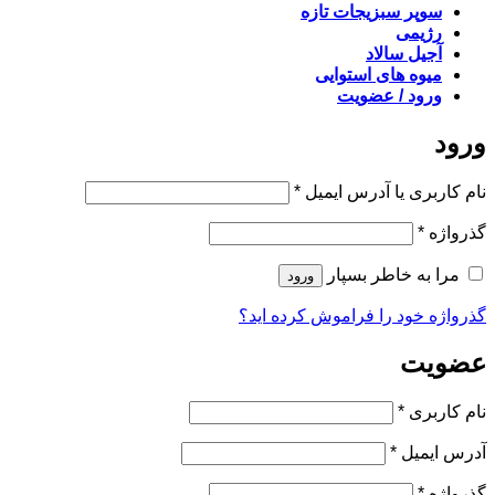
سوپر سبزیجات تازه
رژیمی
آجیل سالاد
میوه های استوایی
ورود / عضویت
ورود
الزامی
نام کاربری یا آدرس ایمیل
*
الزامی
گذرواژه
*
مرا به خاطر بسپار
ورود
گذرواژه خود را فراموش کرده اید؟
عضویت
الزامی
نام کاربری
*
الزامی
آدرس ایمیل
*
الزامی
گذرواژه
*