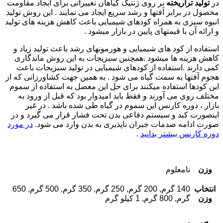
در
تولید تراریخته
بر روی ژنتیک گیاهان تغییراتی برای ایجاد مقاومت
محصول در برابر آفتها و رشد سریع ایجاد می نمایند . این روش تولید
انبوه سبزی به همراه کودهای شیمیایی باعث کاهش هزینه های تولید
و ارائه آن با قیمتهای پایین در بازار میشود .
استفاده از کود های شیمیایی و هورمونهای رشد باعث تولید زیاد و
کاهش هزینه ها میشود .همچنین سبزیجات به این روش ماندگاری
کمی دارند .استفاده از کودهای شیمیایی در تولید سبزیجات باعث
هجوم آفتها به سمت گیاه می شود . به همین جهت کشاورزانی که از
این کودها استفاده میکنند برای حل این معضل به استفاده از سموم
مختلف روی می آورند و فقط باید امیدوار بود که قبل از ورود به
بازار ، دوره کارنس این سموم در گیاه طی شده باشد . در غیر
اینصورت کبد و سیستم دفاعی بدن تحت فشار قرار می گیرد و در
صورت ادامه صدمات جبران ناپذیری به بدن وارد می شود.
در مورد
دوره کارنس بیشتر بدانید
.
وزن
نامعلوم
انتخاب
140 گرم, 200 گرم, 250 گرم, 350 گرم, 500 گرم, 650
وزن
گرم, 800 گرم, 1 کیلو گرم