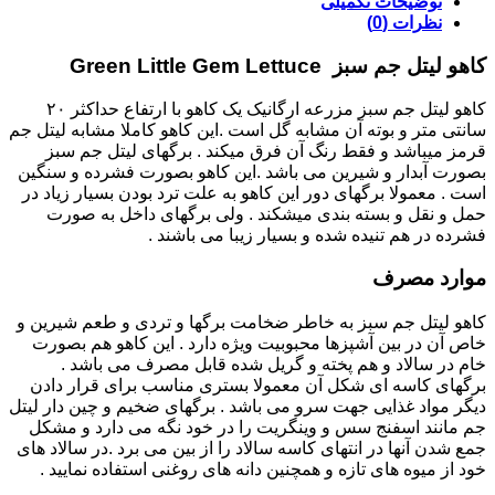
توضیحات تکمیلی
نظرات (0)
کاهو لیتل جم سبز Green Little Gem Lettuce
کاهو لیتل جم سبز مزرعه ارگانیک یک کاهو با ارتفاع حداکثر ۲۰
سانتی متر و بوته آن مشابه گل است .این کاهو کاملا مشابه لیتل جم
قرمز میباشد و فقط رنگ آن فرق میکند . برگهای لیتل جم سبز
بصورت آبدار و شیرین می باشد .این کاهو بصورت فشرده و سنگین
است . معمولا برگهای دور این کاهو به علت ترد بودن بسیار زیاد در
حمل و نقل و بسته بندی میشکند . ولی برگهای داخل به صورت
فشرده در هم تنیده شده و بسیار زیبا می باشند .
موارد مصرف
کاهو لیتل جم سبز به خاطر ضخامت برگها و تردی و طعم شیرین و
خاص آن در بین آشپزها محبوبیت ویژه دارد . این کاهو هم بصورت
خام در سالاد و هم پخته و گریل شده قابل مصرف می باشد .
برگهای کاسه ای شکل آن معمولا بستری مناسب برای قرار دادن
دیگر مواد غذایی جهت سرو می باشد . برگهای ضخیم و چین دار لیتل
جم مانند اسفنج سس و وینگریت را در خود نگه می دارد و مشکل
جمع شدن آنها در انتهای کاسه سالاد را از بین می برد .در سالاد های
خود از میوه های تازه و همچنین دانه های روغنی استفاده نمایید .