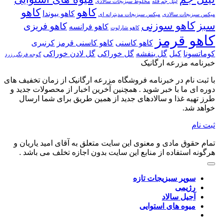
ریحان
شستن
در
و
لیتل جم فله
مخلوط سبزیجات سالادی
جنوایی
سبزیجات
سالاد،
کاهو
کاربرد
کاهو
کاهو بیوندا
میکس سبزیجات سالادی
میکس سبزیجات مدیترانه ای
را
برگ
غذا،
آن‌ها
سبز
کاهو سوزنی
کاهو فریزی
کاهو فرانسه
کاهو شارلوت
برای
سبز
دسر،
در
کاهو قرمز
مدت
بدون
نوشیدنی
آشپزی
کاهو کاسنی
کاهو کاسنی قرمز
کرنبری
طولانی
کاهش
و
کوماتسونا
کیل
گل بنفشه
گل خوراکی
گل لادن خوراکی
گوجه فرنگی زرد
تازه
کیفیت
دمنوش
خبرنامه مزرعه ارگانیک
نگه
داریم؟
با ثبت نام در خبرنامه فروشگاه مزرعه ارگانیک از زمان تخفیف های
دوره ای ما با خبر شوید . همچنین آخرین اخبار از محصولات جدید و
طرز تهیه غذا و سالادهای جدید از همین طریق برای شما ارسال
خواهد شد.
ثبت نام
تمام حقوق مادی و معنوی این سایت متعلق به آقای امید یاریان و
هرگونه استفاده از منابع این سایت بدون اجازه تخلف می باشد .
سوپر سبزیجات تازه
رژیمی
آجیل سالاد
میوه های استوایی